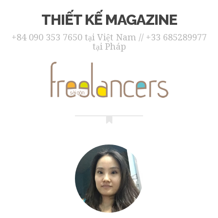
THIẾT KẾ MAGAZINE
+84 090 353 7650 tại Việt Nam // +33 685289977
tại Pháp