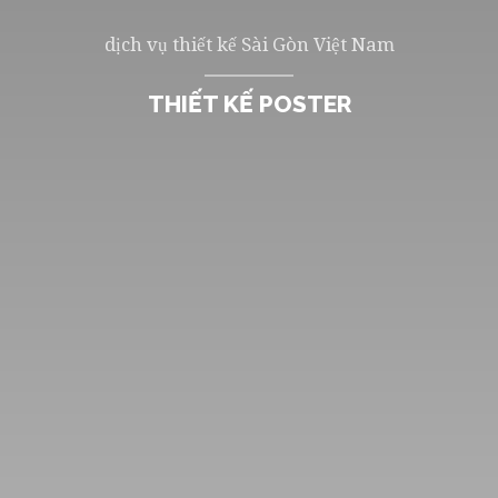
dịch vụ thiết kế Sài Gòn Việt Nam
THIẾT KẾ LOGO
THIẾT KẾ BROCHURE
THIẾT KẾ BAO BÌ, HỘP
THIẾT KẾ DANH THIẾP
THIẾT KẾ FLYER
THIẾT KẾ GRAPHIC DESIGN
THIẾT KẾ VIDEO
THIẾT KẾ MOTION DESIGN
THIẾT KẾ ANIMATION
THIẾT KẾ WEB
THIẾT KẾ WEB RESPONSIVE
THIẾT KẾ WEB CMS