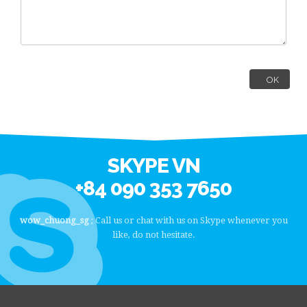
OK
SKYPE VN
+84 090 353 7650
wow_chuong_sg
; Call us or chat with us on Skype whenever you
like, do not hesitate.