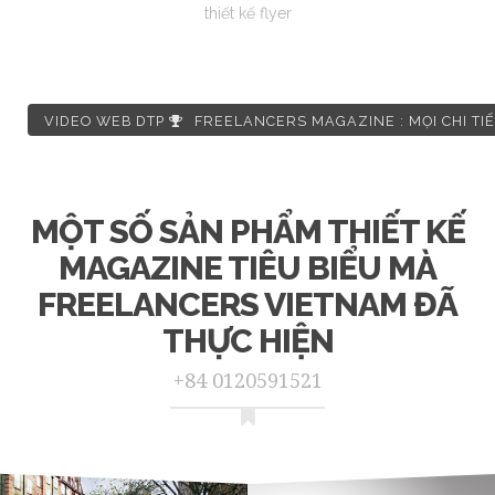
thiết kế flyer
VIDEO WEB DTP
FREELANCERS MAGAZINE : MỌI CHI TIẾT 
MỘT SỐ SẢN PHẨM THIẾT KẾ
MAGAZINE TIÊU BIỂU MÀ
FREELANCERS VIETNAM ĐÃ
THỰC HIỆN
+84 0120591521