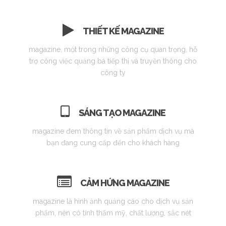
THIẾT KẾ MAGAZINE
magazine, một trong những công cụ quan trọng, hỗ
trợ công việc quảng bá tiếp thị và truyền thông cho
công ty
SÁNG TẠO MAGAZINE
magazine đem thông tin về sản phẩm dịch vụ mà
bạn đang cung cấp đến cho khách hàng
CẢM HỨNG MAGAZINE
magazine là hình ảnh quảng cáo cho dịch vụ sản
phẩm, nên có tính thẩm mỹ, chất lượng, sắc nét