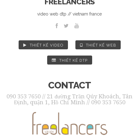
FREELANCERS
video web dtp // vietnam france
THIẾT KẾ VIDEO
THIẾT KẾ WEB
THIẾT KẾ DTP
CONTACT
090 353 7650 // 21 đường Trần Qúy Khoách, Tân
Định, quận 1, Hồ Chí Minh // 090 353 7650