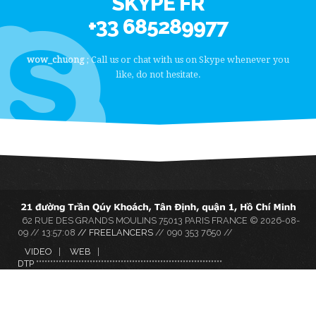
SKYPE FR
+33 685289977
wow_chuong
; Call us or chat with us on Skype whenever you
like, do not hesitate.
62 RUE DES GRANDS MOULINS 75013 PARIS FRANCE © 2026-08-
09 // 13:57:08
// FREELANCERS
// 090 353 7650 //
VIDEO
WEB
DTP
*
*
*
*
*
*
*
*
*
*
*
*
*
*
*
*
*
*
*
*
*
*
*
*
*
*
*
*
*
*
*
*
*
*
*
*
*
*
*
*
*
*
*
*
*
*
*
*
*
*
*
*
*
*
*
*
*
*
*
*
*
*
*
*
*
*