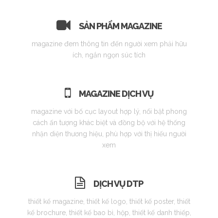
SẢN PHẨM MAGAZINE
magazine đem thông tin đến người xem phải hữu
ích, ngắn ngọn súc tích
MAGAZINE DỊCH VỤ
magazine với bố cục layout hợp lý, nổi bật phong
cách ấn tượng khác biệt và đồng bộ với hệ thống
nhận diện thương hiệu, phù hợp với thị hiếu người
xem
DỊCH VỤ DTP
thiết kế magazine, thiết kế logo, thiết kế poster, thiết
kế brochure, thiết kế bao bì, hộp, thiết kế danh thiếp,